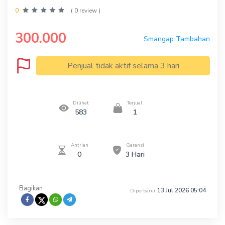
0
( 0 review )
300.000
Smangap Tambahan
Penjual tidak aktif selama 3 hari
Dilihat
Terjual
583
1
Antrian
Garansi
0
3 Hari
Bagikan
13 Jul 2026 05:04
Diperbarui