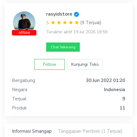
rasyidstore
(9 Terjual)
5
Terakhir aktif 19 Jul 2026 18:59
offline
Chat Sekarang
Follow
Kunjungi Toko
Bergabung
30 Jun 2022 01:20
Negara
Indonesia
Terjual
9
Produk
11
Informasi Smangap
Tanggapan Pembeli (1 Terjual)
Car