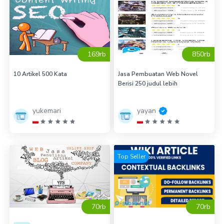
169rb
850rb
10 Artikel 500 Kata
Jasa Pembuatan Web Novel
Berisi 250 judul lebih
yukemari
yayan
Top Seller
70rb
70rb